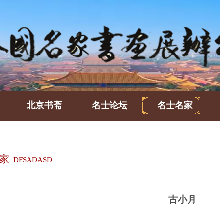
北京书斋
名士论坛
名士名家
家
DFSADASD
古小月