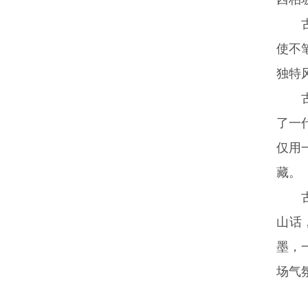
古小
使不
独特
古小
了一
仅用
藏。
古小
山话
墨，
场气