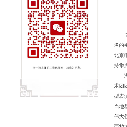
名的
北京
持举
湖北
术团
型表
当地
伟大
西柏