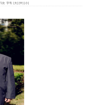
872次 字号:
[大]
[中]
[小]