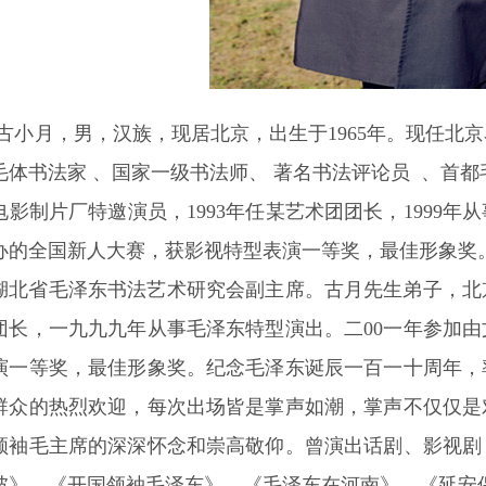
古小月，男，汉族，现居北京，出生于1965年。
现任北京
毛体书法家 、国家一级书法师、 著名书法评论员 、首
电影制片厂特邀演员，1993年任某艺术团团长，1999年
办的全国新人大赛，获影视特型表演一等奖，最佳形象奖
省毛泽东书法艺术研究会副主席。古月先生弟子，北京
团长，一九九九年从事毛泽东特型演出。二00一年参加
演一等奖，最佳形象奖。纪念毛泽东诞辰一百一十周年，
群众的热烈欢迎，每次出场皆是掌声如潮，掌声不仅仅是
领袖毛主席的深深怀念和崇高敬仰。曾演出话剧、影视剧
坡》、《开国领袖毛泽东》、《毛泽东在河南》、《延安