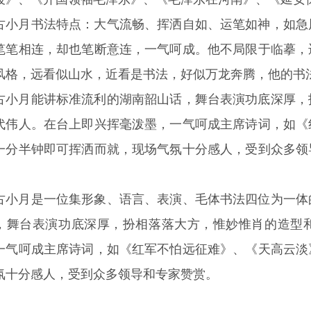
月书法特点：大气流畅、挥洒自如、运笔如神，如急风
笔笔相连，却也笔断意连，一气呵成。他不局限于临摹，
风格，远看似山水，近看是书法，好似万龙奔腾，他的书
月能讲标准流利的湖南韶山话，舞台表演功底深厚，扮
代伟人。在台上即兴挥毫泼墨，一气呵成主席诗词，如《
一分半钟即可挥洒而就，现场气氛十分感人，受到众多领
月是一位集形象、语言、表演、毛体书法四位为一体
，舞台表演功底深厚，扮相落落大方，惟妙惟肖的造型
一气呵成主席诗词，如《红军不怕远征难》、《天高云淡
氛十分感人，受到众多领导和专家赞赏。