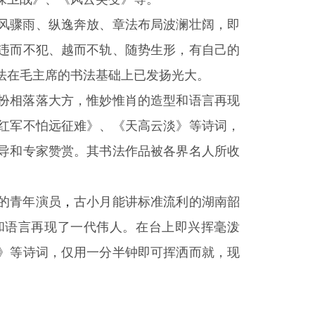
骤雨、纵逸奔放、章法布局波澜壮阔，即
违而不犯、越而不轨、随势生形，有自己的
法在毛主席的书法基础上已发扬光大。
相落落大方，惟妙惟肖的造型和语言再现
红军不怕远征难》、《天高云淡》等诗词，
导和专家赞赏。其书法作品被各界名人所收
的青年演员
，
古小月能讲标准流利的湖南韶
和语言再现了一代伟人。在台上即兴挥毫泼
》等诗词，仅用一分半钟即可挥洒而就，现