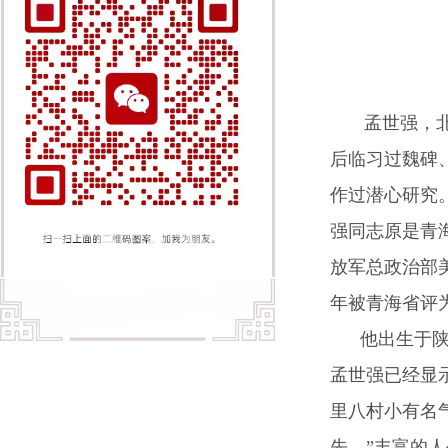
孟世强，
后临习过魏碑
作过潜心研究
强同志原是青
放军总政治部
年被青海省评为
他出生于陕西
孟世强已经显
里八村小有名
先。”丰富的